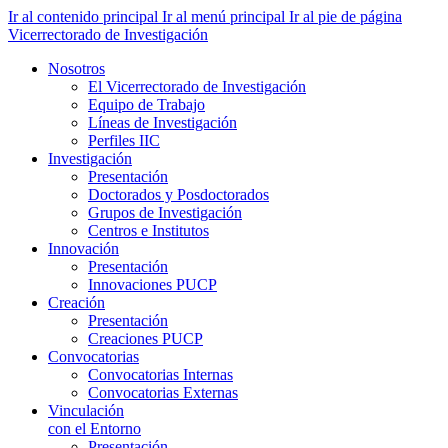
Ir al contenido principal
Ir al menú principal
Ir al pie de página
Vicerrectorado de Investigación
Nosotros
El Vicerrectorado de Investigación
Equipo de Trabajo
Líneas de Investigación
Perfiles IIC
Investigación
Presentación
Doctorados y Posdoctorados
Grupos de Investigación
Centros e Institutos
Innovación
Presentación
Innovaciones PUCP
Creación
Presentación
Creaciones PUCP
Convocatorias
Convocatorias Internas
Convocatorias Externas
Vinculación
con el Entorno
Presentación