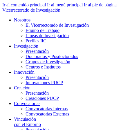
Ir al contenido principal
Ir al menú principal
Ir al pie de página
Vicerrectorado de Investigación
Nosotros
El Vicerrectorado de Investigación
Equipo de Trabajo
Líneas de Investigación
Perfiles IIC
Investigación
Presentación
Doctorados y Posdoctorados
Grupos de Investigación
Centros e Institutos
Innovación
Presentación
Innovaciones PUCP
Creación
Presentación
Creaciones PUCP
Convocatorias
Convocatorias Internas
Convocatorias Externas
Vinculación
con el Entorno
Presentación