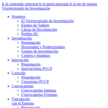
Ir al contenido principal
Ir al menú principal
Ir al pie de página
Vicerrectorado de Investigación
Nosotros
El Vicerrectorado de Investigación
Equipo de Trabajo
Líneas de Investigación
Perfiles IIC
Investigación
Presentación
Doctorados y Posdoctorados
Grupos de Investigación
Centros e Institutos
Innovación
Presentación
Innovaciones PUCP
Creación
Presentación
Creaciones PUCP
Convocatorias
Convocatorias Internas
Convocatorias Externas
Vinculación
con el Entorno
Presentación