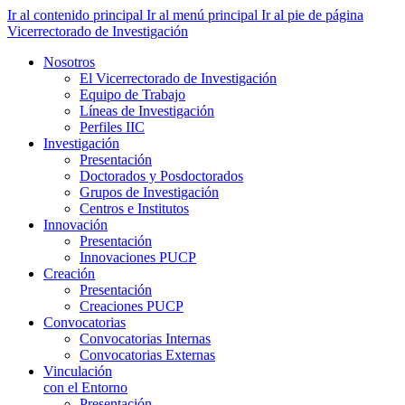
Ir al contenido principal
Ir al menú principal
Ir al pie de página
Vicerrectorado de Investigación
Nosotros
El Vicerrectorado de Investigación
Equipo de Trabajo
Líneas de Investigación
Perfiles IIC
Investigación
Presentación
Doctorados y Posdoctorados
Grupos de Investigación
Centros e Institutos
Innovación
Presentación
Innovaciones PUCP
Creación
Presentación
Creaciones PUCP
Convocatorias
Convocatorias Internas
Convocatorias Externas
Vinculación
con el Entorno
Presentación