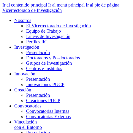
Ir al contenido principal
Ir al menú principal
Ir al pie de página
Vicerrectorado de Investigación
Nosotros
El Vicerrectorado de Investigación
Equipo de Trabajo
Líneas de Investigación
Perfiles IIC
Investigación
Presentación
Doctorados y Posdoctorados
Grupos de Investigación
Centros e Institutos
Innovación
Presentación
Innovaciones PUCP
Creación
Presentación
Creaciones PUCP
Convocatorias
Convocatorias Internas
Convocatorias Externas
Vinculación
con el Entorno
Presentación