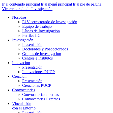
Ir al contenido principal
Ir al menú principal
Ir al pie de página
Vicerrectorado de Investigación
Nosotros
El Vicerrectorado de Investigación
Equipo de Trabajo
Líneas de Investigación
Perfiles IIC
Investigación
Presentación
Doctorados y Posdoctorados
Grupos de Investigación
Centros e Institutos
Innovación
Presentación
Innovaciones PUCP
Creación
Presentación
Creaciones PUCP
Convocatorias
Convocatorias Internas
Convocatorias Externas
Vinculación
con el Entorno
Presentación