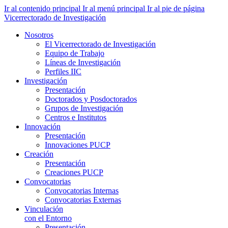
Ir al contenido principal
Ir al menú principal
Ir al pie de página
Vicerrectorado de Investigación
Nosotros
El Vicerrectorado de Investigación
Equipo de Trabajo
Líneas de Investigación
Perfiles IIC
Investigación
Presentación
Doctorados y Posdoctorados
Grupos de Investigación
Centros e Institutos
Innovación
Presentación
Innovaciones PUCP
Creación
Presentación
Creaciones PUCP
Convocatorias
Convocatorias Internas
Convocatorias Externas
Vinculación
con el Entorno
Presentación