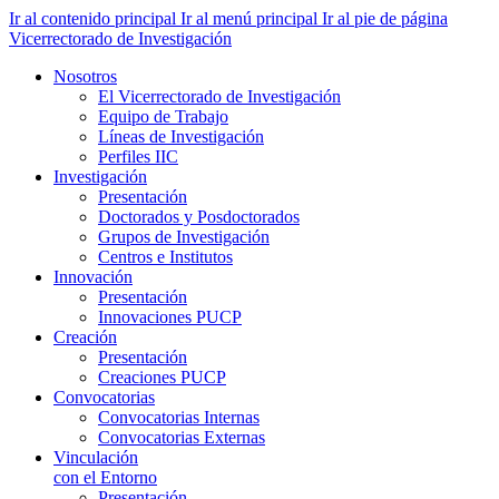
Ir al contenido principal
Ir al menú principal
Ir al pie de página
Vicerrectorado de Investigación
Nosotros
El Vicerrectorado de Investigación
Equipo de Trabajo
Líneas de Investigación
Perfiles IIC
Investigación
Presentación
Doctorados y Posdoctorados
Grupos de Investigación
Centros e Institutos
Innovación
Presentación
Innovaciones PUCP
Creación
Presentación
Creaciones PUCP
Convocatorias
Convocatorias Internas
Convocatorias Externas
Vinculación
con el Entorno
Presentación