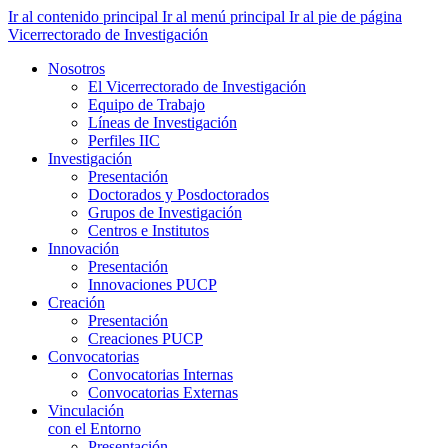
Ir al contenido principal
Ir al menú principal
Ir al pie de página
Vicerrectorado de Investigación
Nosotros
El Vicerrectorado de Investigación
Equipo de Trabajo
Líneas de Investigación
Perfiles IIC
Investigación
Presentación
Doctorados y Posdoctorados
Grupos de Investigación
Centros e Institutos
Innovación
Presentación
Innovaciones PUCP
Creación
Presentación
Creaciones PUCP
Convocatorias
Convocatorias Internas
Convocatorias Externas
Vinculación
con el Entorno
Presentación