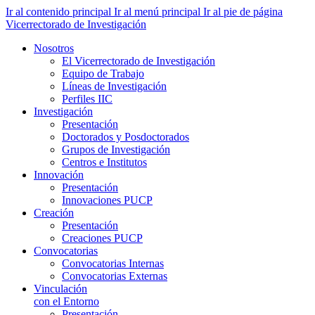
Ir al contenido principal
Ir al menú principal
Ir al pie de página
Vicerrectorado de Investigación
Nosotros
El Vicerrectorado de Investigación
Equipo de Trabajo
Líneas de Investigación
Perfiles IIC
Investigación
Presentación
Doctorados y Posdoctorados
Grupos de Investigación
Centros e Institutos
Innovación
Presentación
Innovaciones PUCP
Creación
Presentación
Creaciones PUCP
Convocatorias
Convocatorias Internas
Convocatorias Externas
Vinculación
con el Entorno
Presentación