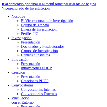
Ir al contenido principal
Ir al menú principal
Ir al pie de página
Vicerrectorado de Investigación
Nosotros
El Vicerrectorado de Investigación
Equipo de Trabajo
Líneas de Investigación
Perfiles IIC
Investigación
Presentación
Doctorados y Posdoctorados
Grupos de Investigación
Centros e Institutos
Innovación
Presentación
Innovaciones PUCP
Creación
Presentación
Creaciones PUCP
Convocatorias
Convocatorias Internas
Convocatorias Externas
Vinculación
con el Entorno
Presentación