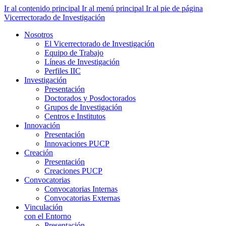
Ir al contenido principal
Ir al menú principal
Ir al pie de página
Vicerrectorado de Investigación
Nosotros
El Vicerrectorado de Investigación
Equipo de Trabajo
Líneas de Investigación
Perfiles IIC
Investigación
Presentación
Doctorados y Posdoctorados
Grupos de Investigación
Centros e Institutos
Innovación
Presentación
Innovaciones PUCP
Creación
Presentación
Creaciones PUCP
Convocatorias
Convocatorias Internas
Convocatorias Externas
Vinculación
con el Entorno
Presentación