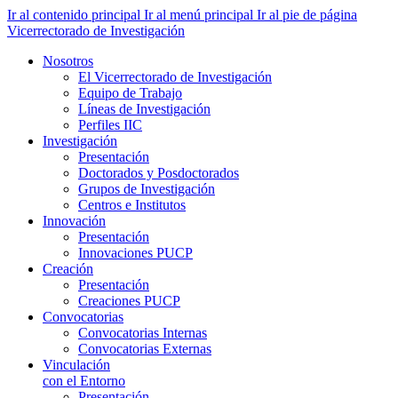
Ir al contenido principal
Ir al menú principal
Ir al pie de página
Vicerrectorado de Investigación
Nosotros
El Vicerrectorado de Investigación
Equipo de Trabajo
Líneas de Investigación
Perfiles IIC
Investigación
Presentación
Doctorados y Posdoctorados
Grupos de Investigación
Centros e Institutos
Innovación
Presentación
Innovaciones PUCP
Creación
Presentación
Creaciones PUCP
Convocatorias
Convocatorias Internas
Convocatorias Externas
Vinculación
con el Entorno
Presentación