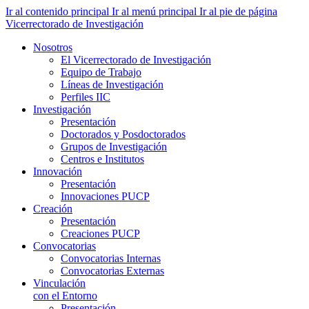
Ir al contenido principal
Ir al menú principal
Ir al pie de página
Vicerrectorado de Investigación
Nosotros
El Vicerrectorado de Investigación
Equipo de Trabajo
Líneas de Investigación
Perfiles IIC
Investigación
Presentación
Doctorados y Posdoctorados
Grupos de Investigación
Centros e Institutos
Innovación
Presentación
Innovaciones PUCP
Creación
Presentación
Creaciones PUCP
Convocatorias
Convocatorias Internas
Convocatorias Externas
Vinculación
con el Entorno
Presentación