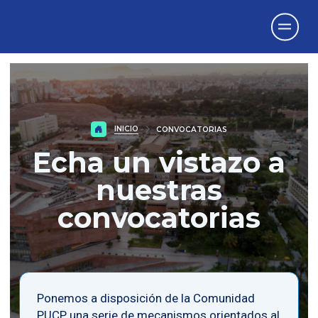
Vicerrectorado
de Investigación
INICIO
CONVOCATORIAS
Echa un vistazo a
nuestras
convocatorias
Ponemos a disposición de la Comunidad
PUCP una serie de mecanismos orientados al