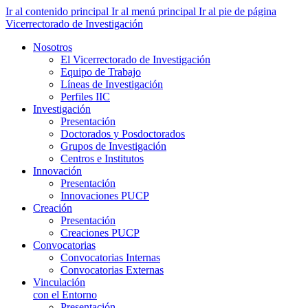
Ir al contenido principal
Ir al menú principal
Ir al pie de página
Vicerrectorado de Investigación
Nosotros
El Vicerrectorado de Investigación
Equipo de Trabajo
Líneas de Investigación
Perfiles IIC
Investigación
Presentación
Doctorados y Posdoctorados
Grupos de Investigación
Centros e Institutos
Innovación
Presentación
Innovaciones PUCP
Creación
Presentación
Creaciones PUCP
Convocatorias
Convocatorias Internas
Convocatorias Externas
Vinculación
con el Entorno
Presentación