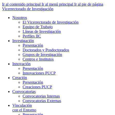
Ir al contenido principal
Ir al menú principal
Ir al pie de página
Vicerrectorado de Investigación
Nosotros
El Vicerrectorado de Investigación
Equipo de Trabajo
Líneas de Investigación
Perfiles IIC
Investigación
Presentación
Doctorados y Posdoctorados
Grupos de Investigación
Centros e Institutos
Innovación
Presentación
Innovaciones PUCP
Creación
Presentación
Creaciones PUCP
Convocatorias
Convocatorias Internas
Convocatorias Externas
Vinculación
con el Entorno
Presentación