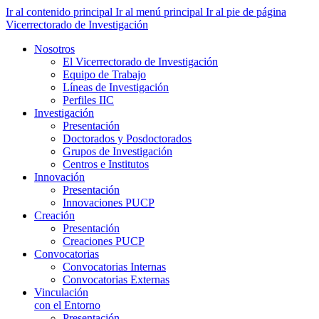
Ir al contenido principal
Ir al menú principal
Ir al pie de página
Vicerrectorado de Investigación
Nosotros
El Vicerrectorado de Investigación
Equipo de Trabajo
Líneas de Investigación
Perfiles IIC
Investigación
Presentación
Doctorados y Posdoctorados
Grupos de Investigación
Centros e Institutos
Innovación
Presentación
Innovaciones PUCP
Creación
Presentación
Creaciones PUCP
Convocatorias
Convocatorias Internas
Convocatorias Externas
Vinculación
con el Entorno
Presentación