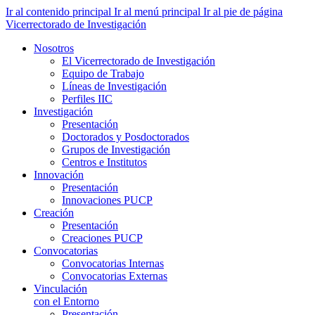
Ir al contenido principal
Ir al menú principal
Ir al pie de página
Vicerrectorado de Investigación
Nosotros
El Vicerrectorado de Investigación
Equipo de Trabajo
Líneas de Investigación
Perfiles IIC
Investigación
Presentación
Doctorados y Posdoctorados
Grupos de Investigación
Centros e Institutos
Innovación
Presentación
Innovaciones PUCP
Creación
Presentación
Creaciones PUCP
Convocatorias
Convocatorias Internas
Convocatorias Externas
Vinculación
con el Entorno
Presentación