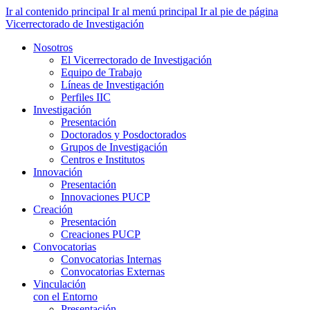
Ir al contenido principal
Ir al menú principal
Ir al pie de página
Vicerrectorado de Investigación
Nosotros
El Vicerrectorado de Investigación
Equipo de Trabajo
Líneas de Investigación
Perfiles IIC
Investigación
Presentación
Doctorados y Posdoctorados
Grupos de Investigación
Centros e Institutos
Innovación
Presentación
Innovaciones PUCP
Creación
Presentación
Creaciones PUCP
Convocatorias
Convocatorias Internas
Convocatorias Externas
Vinculación
con el Entorno
Presentación