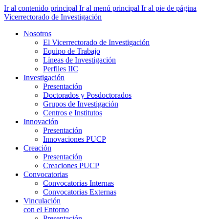
Ir al contenido principal
Ir al menú principal
Ir al pie de página
Vicerrectorado de Investigación
Nosotros
El Vicerrectorado de Investigación
Equipo de Trabajo
Líneas de Investigación
Perfiles IIC
Investigación
Presentación
Doctorados y Posdoctorados
Grupos de Investigación
Centros e Institutos
Innovación
Presentación
Innovaciones PUCP
Creación
Presentación
Creaciones PUCP
Convocatorias
Convocatorias Internas
Convocatorias Externas
Vinculación
con el Entorno
Presentación