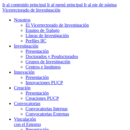
Ir al contenido principal
Ir al menú principal
Ir al pie de página
Vicerrectorado de Investigación
Nosotros
El Vicerrectorado de Investigación
Equipo de Trabajo
Líneas de Investigación
Perfiles IIC
Investigación
Presentación
Doctorados y Posdoctorados
Grupos de Investigación
Centros e Institutos
Innovación
Presentación
Innovaciones PUCP
Creación
Presentación
Creaciones PUCP
Convocatorias
Convocatorias Internas
Convocatorias Externas
Vinculación
con el Entorno
Presentación