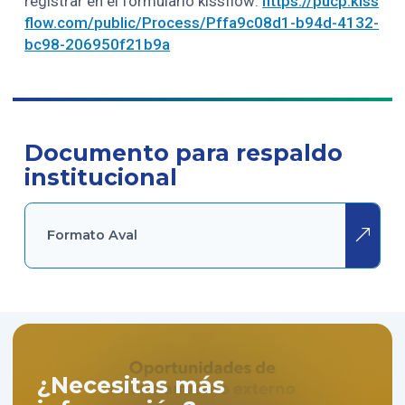
registrar en el formulario kissflow:
https://pucp.kiss
flow.com/public/Process/Pffa9c08d1-b94d-4132-
bc98-206950f21b9a
Documento para respaldo
institucional
Formato Aval
¿Necesitas más