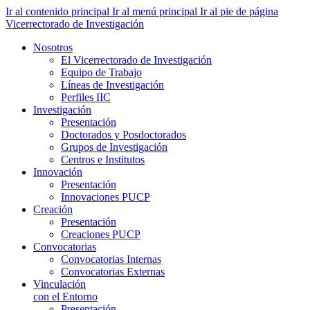
Ir al contenido principal
Ir al menú principal
Ir al pie de página
Vicerrectorado de Investigación
Nosotros
El Vicerrectorado de Investigación
Equipo de Trabajo
Líneas de Investigación
Perfiles IIC
Investigación
Presentación
Doctorados y Posdoctorados
Grupos de Investigación
Centros e Institutos
Innovación
Presentación
Innovaciones PUCP
Creación
Presentación
Creaciones PUCP
Convocatorias
Convocatorias Internas
Convocatorias Externas
Vinculación
con el Entorno
Presentación