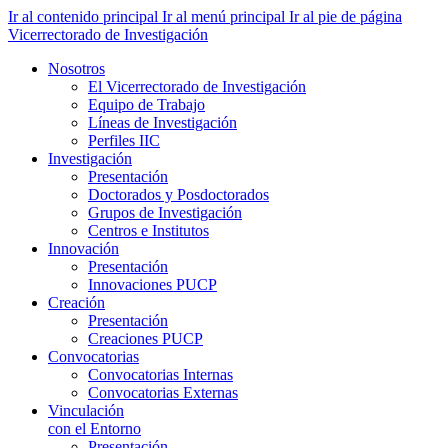
Ir al contenido principal
Ir al menú principal
Ir al pie de página
Vicerrectorado de Investigación
Nosotros
El Vicerrectorado de Investigación
Equipo de Trabajo
Líneas de Investigación
Perfiles IIC
Investigación
Presentación
Doctorados y Posdoctorados
Grupos de Investigación
Centros e Institutos
Innovación
Presentación
Innovaciones PUCP
Creación
Presentación
Creaciones PUCP
Convocatorias
Convocatorias Internas
Convocatorias Externas
Vinculación
con el Entorno
Presentación