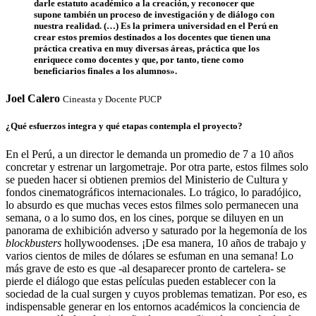
darle estatuto académico a la creación, y reconocer que
supone también un proceso de investigación y de diálogo con
nuestra realidad. (…) Es la primera universidad en el Perú en
crear estos premios destinados a los docentes que tienen una
práctica creativa en muy diversas áreas, práctica que los
enriquece como docentes y que, por tanto, tiene como
beneficiarios finales a los alumnos».
Joel Calero
Cineasta y Docente PUCP
¿Qué esfuerzos integra y qué etapas contempla el proyecto?
En el Perú, a un director le demanda un promedio de 7 a 10 años
concretar y estrenar un largometraje. Por otra parte, estos filmes solo
se pueden hacer si obtienen premios del Ministerio de Cultura y
fondos cinematográficos internacionales. Lo trágico, lo paradójico,
lo absurdo es que muchas veces estos filmes solo permanecen una
semana, o a lo sumo dos, en los cines, porque se diluyen en un
panorama de exhibición adverso y saturado por la hegemonía de los
blockbusters
hollywoodenses. ¡De esa manera, 10 años de trabajo y
varios cientos de miles de dólares se esfuman en una semana! Lo
más grave de esto es que -al desaparecer pronto de cartelera- se
pierde el diálogo que estas películas pueden establecer con la
sociedad de la cual surgen y cuyos problemas tematizan. Por eso, es
indispensable generar en los entornos académicos la conciencia de