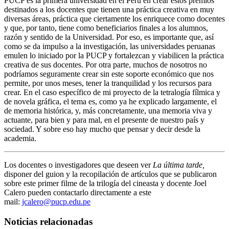
PUCP es la primera universidad en el Perú en crear estos premios
destinados a los docentes que tienen una práctica creativa en muy
diversas áreas, práctica que ciertamente los enriquece como docentes
y que, por tanto, tiene como beneficiarios finales a los alumnos,
razón y sentido de la Universidad. Por eso, es importante que, así
como se da impulso a la investigación, las universidades peruanas
emulen lo iniciado por la PUCP y fortalezcan y viabilicen la práctica
creativa de sus docentes. Por otra parte, muchos de nosotros no
podríamos seguramente crear sin este soporte económico que nos
permite, por unos meses, tener la tranquilidad y los recursos para
crear. En el caso específico de mi proyecto de la tetralogía fílmica y
de novela gráfica, el tema es, como ya he explicado largamente, el
de memoria histórica, y, más concretamente, una memoria viva y
actuante, para bien y para mal, en el presente de nuestro país y
sociedad. Y sobre eso hay mucho que pensar y decir desde la
academia.
Los docentes o investigadores que deseen ver
La última tarde,
disponer del guion y la recopilación de artículos que se publicaron
sobre este primer filme de la trilogía del cineasta y docente Joel
Calero pueden contactarlo directamente a este
mail:
jcalero@pucp.edu.pe
Noticias relacionadas