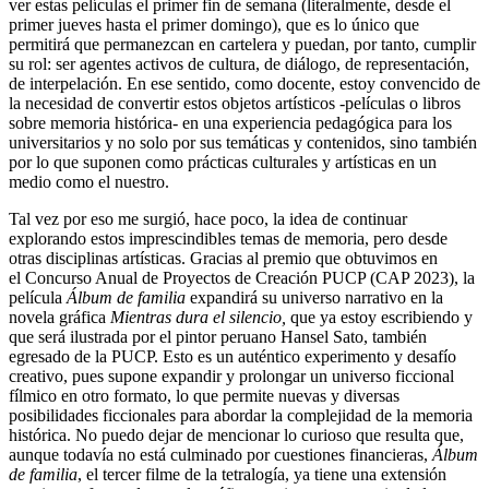
ver estas películas el primer fin de semana (literalmente, desde el
primer jueves hasta el primer domingo), que es lo único que
permitirá que permanezcan en cartelera y puedan, por tanto, cumplir
su rol: ser agentes activos de cultura, de diálogo, de representación,
de interpelación. En ese sentido, como docente, estoy convencido de
la necesidad de convertir estos objetos artísticos -películas o libros
sobre memoria histórica- en una experiencia pedagógica para los
universitarios y no solo por sus temáticas y contenidos, sino también
por lo que suponen como prácticas culturales y artísticas en un
medio como el nuestro.
Tal vez por eso me surgió, hace poco, la idea de continuar
explorando estos imprescindibles temas de memoria, pero desde
otras disciplinas artísticas. Gracias al premio que obtuvimos en
el Concurso Anual de Proyectos de Creación PUCP (CAP 2023), la
película
Álbum de familia
expandirá su universo narrativo en la
novela gráfica
Mientras dura el silencio
,
que ya estoy escribiendo y
que será ilustrada por el pintor peruano Hansel Sato, también
egresado de la PUCP. Esto es un auténtico experimento y desafío
creativo, pues supone expandir y prolongar un universo ficcional
fílmico en otro formato, lo que permite nuevas y diversas
posibilidades ficcionales para abordar la complejidad de la memoria
histórica. No puedo dejar de mencionar lo curioso que resulta que,
aunque todavía no está culminado por cuestiones financieras,
Álbum
de familia
, el tercer filme de la tetralogía, ya tiene una extensión