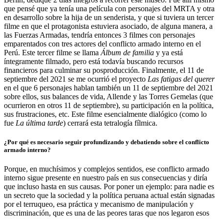
que pensé que ya tenía una película con personajes del MRTA y otra
en desarrollo sobre la hija de un senderista, y que si tuviera un tercer
filme en que el protagonista estuviera asociado, de alguna manera, a
las Fuerzas Armadas, tendría entonces 3 filmes con personajes
emparentados con tres actores del conflicto armado interno en el
Perú. Este tercer filme se llama
Álbum de familia
y ya está
íntegramente filmado, pero está todavía buscando recursos
financieros para culminar su posproducción. Finalmente, el 11 de
septiembre del 2021 se me ocurrió el proyecto
Las fatigas del querer
en el que 6 personajes hablan también un 11 de septiembre del 2021
sobre ellos, sus balances de vida, Allende y las Torres Gemelas (que
ocurrieron en otros 11 de septiembre), su participación en la política,
sus frustraciones, etc. Este filme esencialmente dialógico (como lo
fue
La última tarde
) cerrará esta tetralogía fílmica.
¿Por qué es necesario seguir profundizando y debatiendo sobre el conflicto
armado interno?
Porque, en muchísimos y complejos sentidos, ese conflicto armado
interno sigue presente en nuestro país en sus consecuencias y diría
que incluso hasta en sus causas. Por poner un ejemplo: para nadie es
un secreto que la sociedad y la política peruana actual están signadas
por el terruqueo, esa práctica y mecanismo de manipulación y
discriminación, que es una de las peores taras que nos legaron esos