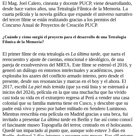
El Mag. Joel Calero, cineasta y docente PUCP, viene desarrollando,
desde hace varios años, una Tetralogía Fílmica de la Memoria. La
cuarta película y la novela gráfica que expande el universo narrativo
del tercer filme se están realizando gracias a los premios del
Concurso Anual de Proyectos de Creación PUCP.
¿Cuándo y cómo surgió el proyecto para el desarrollo de una Tetralogía
Fílmica de la Memoria?
El primer filme de esta tetralogía es
La última tarde
, que narra el
reencuentro y ajuste de cuentas, emocional e ideológico, de una
pareja de exsubversivos del MRTA. Este filme se estrenó el 2016, y
generó un diálogo en entornos intelectuales y académicos, pues
exploraba los azares del conflicto armado interno, pero desde el
presente, desde sus resonancias y marcas en el hoy y el ahora. El
2017, escribí
La piel más temida
(que ya está lista y se estrenará a
inicios del 2024), película en la que una muchacha que ha vivido
casi toda su vida en el extranjero regresa al Perú a vender una casa
colonial que su familia materna tiene en Cusco, y descubre que su
padre está vivo y preso por haber militado en Sendero Luminoso.
Mientras reescribía esta película en Madrid gracias a una beca, fui
invitado a presentar
La última tarde
en Berlín y fue así como conocí
el fascinante museo Topografía del terror, centrado en el holocausto.
Quedé tan impactado al punto que, aunque solo estuve 3 días en
Berlín, dediqué 2 días íntegros a recorrer este museo. Fue allí mismo