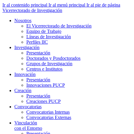
Ir al contenido principal
Ir al menú principal
Ir al pie de página
Vicerrectorado de Investigación
Nosotros
El Vicerrectorado de Investigación
Equipo de Trabajo
Líneas de Investigación
Perfiles IIC
Investigación
Presentación
Doctorados y Posdoctorados
Grupos de Investigación
Centros e Institutos
Innovación
Presentación
Innovaciones PUCP
Creación
Presentación
Creaciones PUCP
Convocatorias
Convocatorias Internas
Convocatorias Externas
Vinculación
con el Entorno
Presentación