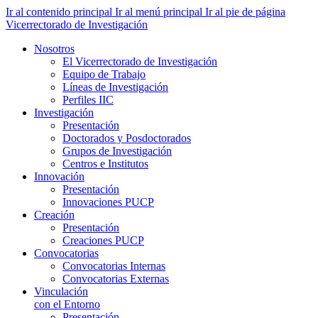
Ir al contenido principal
Ir al menú principal
Ir al pie de página
Vicerrectorado de Investigación
Nosotros
El Vicerrectorado de Investigación
Equipo de Trabajo
Líneas de Investigación
Perfiles IIC
Investigación
Presentación
Doctorados y Posdoctorados
Grupos de Investigación
Centros e Institutos
Innovación
Presentación
Innovaciones PUCP
Creación
Presentación
Creaciones PUCP
Convocatorias
Convocatorias Internas
Convocatorias Externas
Vinculación
con el Entorno
Presentación