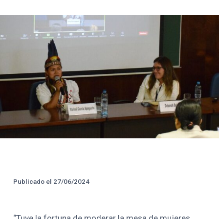
Créditos y Fecha de Public
Publicado el
27/06/2024
“Tuve la fortuna de moderar la mesa de mujeres