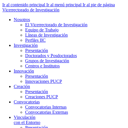
Ir al contenido principal
Ir al menú principal
Ir al pie de página
Vicerrectorado de Investigación
Nosotros
El Vicerrectorado de Investigación
Equipo de Trabajo
Líneas de Investigación
Perfiles IIC
Investigación
Presentación
Doctorados y Posdoctorados
Grupos de Investigación
Centros e Institutos
Innovación
Presentación
Innovaciones PUCP
Creación
Presentación
Creaciones PUCP
Convocatorias
Convocatorias Internas
Convocatorias Externas
Vinculación
con el Entorno
Presentación