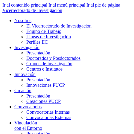
Ir al contenido principal
Ir al menú principal
Ir al pie de página
Vicerrectorado de Investigación
Nosotros
El Vicerrectorado de Investigación
Equipo de Trabajo
Líneas de Investigación
Perfiles IIC
Investigación
Presentación
Doctorados y Posdoctorados
Grupos de Investigación
Centros e Institutos
Innovación
Presentación
Innovaciones PUCP
Creación
Presentación
Creaciones PUCP
Convocatorias
Convocatorias Internas
Convocatorias Externas
Vinculación
con el Entorno
Presentación