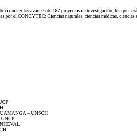
á conocer los avances de 187 proyectos de investigación, los que serán
das por el CONCYTEC: Ciencias naturales, ciencias médicas, ciencias so
UCP
NH
 HUAMANGA – UNSCH
 UNCP
UNHEVAL
PCH