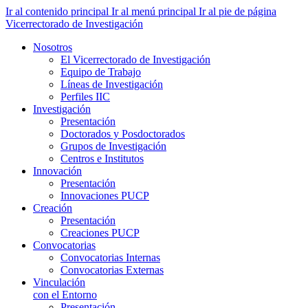
Ir al contenido principal
Ir al menú principal
Ir al pie de página
Vicerrectorado de Investigación
Nosotros
El Vicerrectorado de Investigación
Equipo de Trabajo
Líneas de Investigación
Perfiles IIC
Investigación
Presentación
Doctorados y Posdoctorados
Grupos de Investigación
Centros e Institutos
Innovación
Presentación
Innovaciones PUCP
Creación
Presentación
Creaciones PUCP
Convocatorias
Convocatorias Internas
Convocatorias Externas
Vinculación
con el Entorno
Presentación