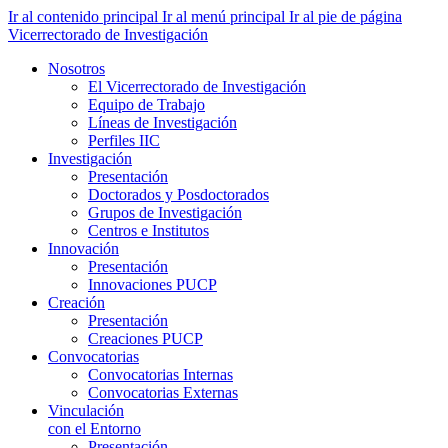
Ir al contenido principal
Ir al menú principal
Ir al pie de página
Vicerrectorado de Investigación
Nosotros
El Vicerrectorado de Investigación
Equipo de Trabajo
Líneas de Investigación
Perfiles IIC
Investigación
Presentación
Doctorados y Posdoctorados
Grupos de Investigación
Centros e Institutos
Innovación
Presentación
Innovaciones PUCP
Creación
Presentación
Creaciones PUCP
Convocatorias
Convocatorias Internas
Convocatorias Externas
Vinculación
con el Entorno
Presentación