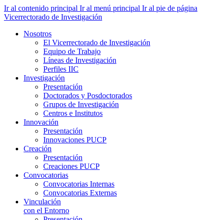
Ir al contenido principal
Ir al menú principal
Ir al pie de página
Vicerrectorado de Investigación
Nosotros
El Vicerrectorado de Investigación
Equipo de Trabajo
Líneas de Investigación
Perfiles IIC
Investigación
Presentación
Doctorados y Posdoctorados
Grupos de Investigación
Centros e Institutos
Innovación
Presentación
Innovaciones PUCP
Creación
Presentación
Creaciones PUCP
Convocatorias
Convocatorias Internas
Convocatorias Externas
Vinculación
con el Entorno
Presentación