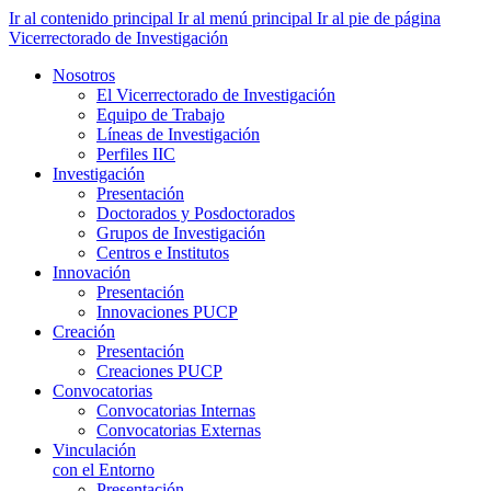
Ir al contenido principal
Ir al menú principal
Ir al pie de página
Vicerrectorado de Investigación
Nosotros
El Vicerrectorado de Investigación
Equipo de Trabajo
Líneas de Investigación
Perfiles IIC
Investigación
Presentación
Doctorados y Posdoctorados
Grupos de Investigación
Centros e Institutos
Innovación
Presentación
Innovaciones PUCP
Creación
Presentación
Creaciones PUCP
Convocatorias
Convocatorias Internas
Convocatorias Externas
Vinculación
con el Entorno
Presentación