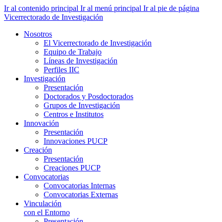
Ir al contenido principal
Ir al menú principal
Ir al pie de página
Vicerrectorado de Investigación
Nosotros
El Vicerrectorado de Investigación
Equipo de Trabajo
Líneas de Investigación
Perfiles IIC
Investigación
Presentación
Doctorados y Posdoctorados
Grupos de Investigación
Centros e Institutos
Innovación
Presentación
Innovaciones PUCP
Creación
Presentación
Creaciones PUCP
Convocatorias
Convocatorias Internas
Convocatorias Externas
Vinculación
con el Entorno
Presentación