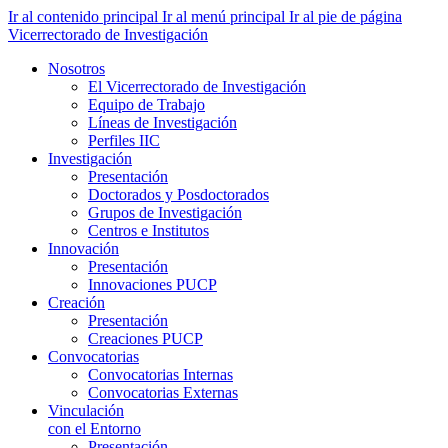
Ir al contenido principal
Ir al menú principal
Ir al pie de página
Vicerrectorado de Investigación
Nosotros
El Vicerrectorado de Investigación
Equipo de Trabajo
Líneas de Investigación
Perfiles IIC
Investigación
Presentación
Doctorados y Posdoctorados
Grupos de Investigación
Centros e Institutos
Innovación
Presentación
Innovaciones PUCP
Creación
Presentación
Creaciones PUCP
Convocatorias
Convocatorias Internas
Convocatorias Externas
Vinculación
con el Entorno
Presentación