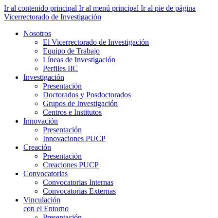
Ir al contenido principal
Ir al menú principal
Ir al pie de página
Vicerrectorado de Investigación
Nosotros
El Vicerrectorado de Investigación
Equipo de Trabajo
Líneas de Investigación
Perfiles IIC
Investigación
Presentación
Doctorados y Posdoctorados
Grupos de Investigación
Centros e Institutos
Innovación
Presentación
Innovaciones PUCP
Creación
Presentación
Creaciones PUCP
Convocatorias
Convocatorias Internas
Convocatorias Externas
Vinculación
con el Entorno
Presentación