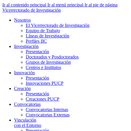
Ir al contenido principal
Ir al menú principal
Ir al pie de página
Vicerrectorado de Investigación
Nosotros
El Vicerrectorado de Investigación
Equipo de Trabajo
Líneas de Investigación
Perfiles IIC
Investigación
Presentación
Doctorados y Posdoctorados
Grupos de Investigación
Centros e Institutos
Innovación
Presentación
Innovaciones PUCP
Creación
Presentación
Creaciones PUCP
Convocatorias
Convocatorias Internas
Convocatorias Externas
Vinculación
con el Entorno
Presentación