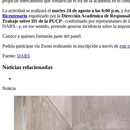
propiciar intercambios que fortalezcan el rol de la academia en el cu
La actividad se realizará el
martes 24 de agosto a las 6:00 p.m.
y for
Bicentenario
organizado por la
Dirección Académica de Responsab
Trabajo sobre IIS de la PUCP
–conformado por representantes de la
DARS– y, en ese sentido, pretende generar incidencia sobre la importan
Conoce a quienes formarán parte del panel:
Podrás participar vía Zoom realizando tu inscripción a través de
este 
Fuente:
DARS
Noticias relacionadas
Noticia