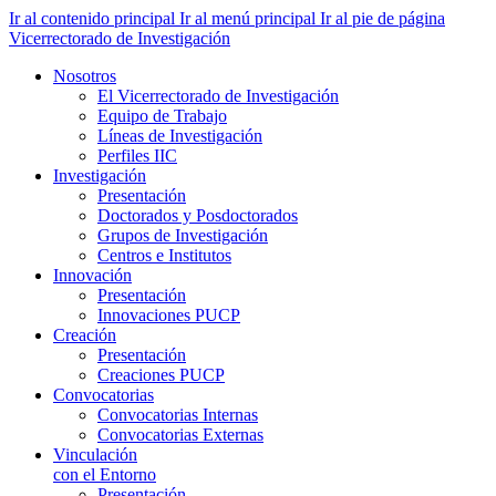
Ir al contenido principal
Ir al menú principal
Ir al pie de página
Vicerrectorado de Investigación
Nosotros
El Vicerrectorado de Investigación
Equipo de Trabajo
Líneas de Investigación
Perfiles IIC
Investigación
Presentación
Doctorados y Posdoctorados
Grupos de Investigación
Centros e Institutos
Innovación
Presentación
Innovaciones PUCP
Creación
Presentación
Creaciones PUCP
Convocatorias
Convocatorias Internas
Convocatorias Externas
Vinculación
con el Entorno
Presentación