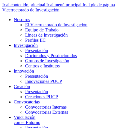
Ir al contenido principal
Ir al menú principal
Ir al pie de página
Vicerrectorado de Investigación
Nosotros
El Vicerrectorado de Investigación
Equipo de Trabajo
Líneas de Investigación
Perfiles IIC
Investigación
Presentación
Doctorados y Posdoctorados
Grupos de Investigación
Centros e Institutos
Innovación
Presentación
Innovaciones PUCP
Creación
Presentación
Creaciones PUCP
Convocatorias
Convocatorias Internas
Convocatorias Externas
Vinculación
con el Entorno
Presentación