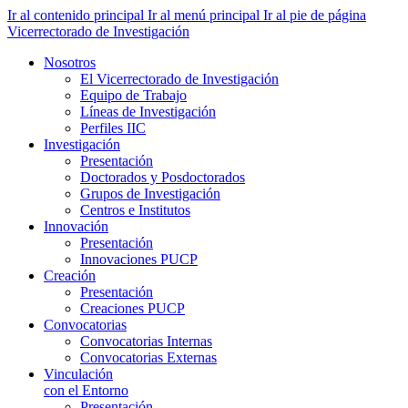
Ir al contenido principal
Ir al menú principal
Ir al pie de página
Vicerrectorado de Investigación
Nosotros
El Vicerrectorado de Investigación
Equipo de Trabajo
Líneas de Investigación
Perfiles IIC
Investigación
Presentación
Doctorados y Posdoctorados
Grupos de Investigación
Centros e Institutos
Innovación
Presentación
Innovaciones PUCP
Creación
Presentación
Creaciones PUCP
Convocatorias
Convocatorias Internas
Convocatorias Externas
Vinculación
con el Entorno
Presentación