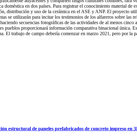
áficamente adyacentes y comparten rasgos culturales comunes, rara vez
a doméstica en dos países. Para registrar el conocimiento material de es
ión, distribución y uso de la cerámica en el ASE y ANP. El proyecto utili
s se utilizarán para incitar los testimonios de los alfareros sobre las re
y haciendo secuencias fotográficas de las actividades de al menos cinco a
tes pueblos proporcionará información comparativa binacional única. Est
ina. El trabajo de campo debería comenzar en marzo 2021, pero por la p
ión estructural de paneles prefabricados de concreto impreso en 