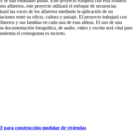
 se han estudiado juntas. Este proyecto romperá con esta frontera
tos alfareros, este proyecto utilizará el enfoque de secuencias
zará las voces de los alfareros mediante la aplicación de un
laciones entre su oficio, cultura y paisaje. El proyecto trabajará con
lfareros y sus familias en cada una de esas aldeas. El uso de una
a documentación fotográfica, de audio, video y escrita será vital para
andemia el cronograma es incierto.
3D para construcción modular de viviendas