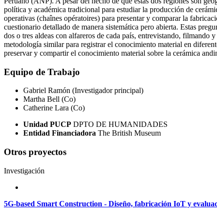
Peruano (ANP). A pesar del hecho de que estas dos regiones son geogr
política y académica tradicional para estudiar la producción de cerámic
operativas (chaînes opératoires) para presentar y comparar la fabricac
cuestionario detallado de manera sistemática pero abierta. Estas pregunta
dos o tres aldeas con alfareros de cada país, entrevistando, filmando 
metodología similar para registrar el conocimiento material en diferen
preservar y compartir el conocimiento material sobre la cerámica and
Equipo de Trabajo
Gabriel Ramón (Investigador principal)
Martha Bell (Co)
Catherine Lara (Co)
Unidad PUCP
DPTO DE HUMANIDADES
Entidad Financiadora
The British Museum
Otros proyectos
Investigación
5G-based Smart Construction - Diseño, fabricación IoT y evaluac