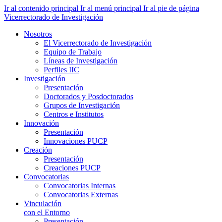
Ir al contenido principal
Ir al menú principal
Ir al pie de página
Vicerrectorado de Investigación
Nosotros
El Vicerrectorado de Investigación
Equipo de Trabajo
Líneas de Investigación
Perfiles IIC
Investigación
Presentación
Doctorados y Posdoctorados
Grupos de Investigación
Centros e Institutos
Innovación
Presentación
Innovaciones PUCP
Creación
Presentación
Creaciones PUCP
Convocatorias
Convocatorias Internas
Convocatorias Externas
Vinculación
con el Entorno
Presentación