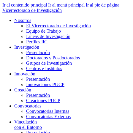
Ir al contenido principal
Ir al menú principal
Ir al pie de página
Vicerrectorado de Investigación
Nosotros
El Vicerrectorado de Investigación
Equipo de Trabajo
Líneas de Investigación
Perfiles IIC
Investigación
Presentación
Doctorados y Posdoctorados
Grupos de Investigación
Centros e Institutos
Innovación
Presentación
Innovaciones PUCP
Creación
Presentación
Creaciones PUCP
Convocatorias
Convocatorias Internas
Convocatorias Externas
Vinculación
con el Entorno
Presentación