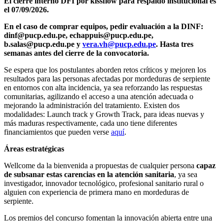
El cierre interno DFI por kissflow para respaldo institucional es
el 07/09/2026.
En el caso de comprar equipos, pedir evaluación a la DINF:
dinf@pucp.edu.pe, echappuis@pucp.edu.pe,
b.salas@pucp.edu.pe y
vera.vh@pucp.edu.pe
. Hasta tres
semanas antes del cierre de la convocatoria.
Se espera que los postulantes aborden retos críticos y mejoren los
resultados para las personas afectadas por mordeduras de serpiente
en entornos con alta incidencia, ya sea reforzando las respuestas
comunitarias, agilizando el acceso a una atención adecuada o
mejorando la administración del tratamiento. Existen dos
modalidades: Launch track y Growth Track, para ideas nuevas y
más maduras respectivamente, cada uno tiene diferentes
financiamientos que pueden verse
aquí
.
Áreas estratégicas
Wellcome da la bienvenida a propuestas de cualquier persona
capaz
de subsanar estas carencias en la atención sanitaria
, ya sea
investigador, innovador tecnológico, profesional sanitario rural o
alguien con experiencia de primera mano en mordeduras de
serpiente.
Los premios del concurso fomentan la innovación abierta entre una