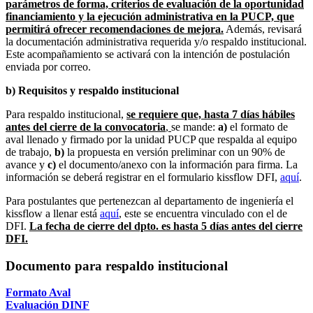
parámetros de forma, criterios de evaluación de la oportunidad
financiamiento y la ejecución administrativa en la PUCP, que
permitirá ofrecer recomendaciones de mejora.
Además, revisará
la documentación administrativa requerida y/o respaldo institucional.
Este acompañamiento se activará con la intención de postulación
enviada por correo.
b) Requisitos y respaldo institucional
Para respaldo institucional,
se requiere que, hasta 7 días hábiles
antes del cierre de la convocatoria
,
se mande:
a)
el formato de
aval llenado y firmado por la unidad PUCP que respalda al equipo
de trabajo,
b)
la propuesta en versión preliminar con un 90% de
avance y
c)
el documento/anexo con la información para firma. La
información se deberá registrar en el formulario kissflow DFI,
aquí
.
Para postulantes que pertenezcan al departamento de ingeniería el
kissflow a llenar está
aquí
, este se encuentra vinculado con el de
DFI.
La fecha de cierre del dpto. es hasta 5 días antes del cierre
DFI.
Documento para respaldo institucional
Formato Aval
Evaluación DINF