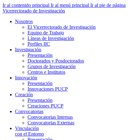
Ir al contenido principal
Ir al menú principal
Ir al pie de página
Vicerrectorado de Investigación
Nosotros
El Vicerrectorado de Investigación
Equipo de Trabajo
Líneas de Investigación
Perfiles IIC
Investigación
Presentación
Doctorados y Posdoctorados
Grupos de Investigación
Centros e Institutos
Innovación
Presentación
Innovaciones PUCP
Creación
Presentación
Creaciones PUCP
Convocatorias
Convocatorias Internas
Convocatorias Externas
Vinculación
con el Entorno
Presentación