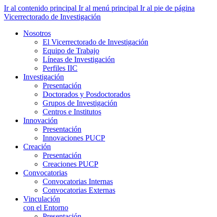
Ir al contenido principal
Ir al menú principal
Ir al pie de página
Vicerrectorado de Investigación
Nosotros
El Vicerrectorado de Investigación
Equipo de Trabajo
Líneas de Investigación
Perfiles IIC
Investigación
Presentación
Doctorados y Posdoctorados
Grupos de Investigación
Centros e Institutos
Innovación
Presentación
Innovaciones PUCP
Creación
Presentación
Creaciones PUCP
Convocatorias
Convocatorias Internas
Convocatorias Externas
Vinculación
con el Entorno
Presentación