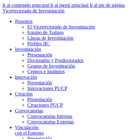
Ir al contenido principal
Ir al menú principal
Ir al pie de página
Vicerrectorado de Investigación
Nosotros
El Vicerrectorado de Investigación
Equipo de Trabajo
Líneas de Investigación
Perfiles IIC
Investigación
Presentación
Doctorados y Posdoctorados
Grupos de Investigación
Centros e Institutos
Innovación
Presentación
Innovaciones PUCP
Creación
Presentación
Creaciones PUCP
Convocatorias
Convocatorias Internas
Convocatorias Externas
Vinculación
con el Entorno
Presentación