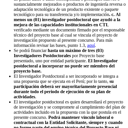
sustancialmente mejorados o productos de ingeniería reversa o
adaptación tecnológica de un producto existente o paquete
tecnológico para su transferencia y/o implementación
. c.
Al
menos un (01) investigador postdoctoral que ayudó a la
mejora de las capacidades institucionales en CTI
,
verificado mediante un documento firmado por el responsable
técnico del proyecto base al cual se vincula el proyecto de
investigación propuesto al presente concurso. Para más
información revisar las bases, punto 1.3,
aquí
.
Se podrá financiar
hasta un máximo de tres (03)
Investigadores Postdoctorales
por Proyecto base
presentado, uno por entidad participante.
El Investigador
postdoctoral a incorporar no puede ser miembro del
proyecto base.
El Investigador Postdoctoral a ser incorporado se integra a
una propuesta que se ejecuta en el Perú; por lo tanto,
su
participación deberá ser mayoritariamente presencial
durante todo el periodo de ejecución de su plan de
actividades
.
El investigador postdoctoral es quien desarrollará el proyecto
de investigación y se compromete al cumplimiento del plan de
actividades incluido en la propuesta con la que postula en el
presente concurso.
Podrá mantener vínculo laboral o
contractual con la Entidad Solicitante, siempre y cuando
no forme parte del equipo técnico del Proyecto Base ni