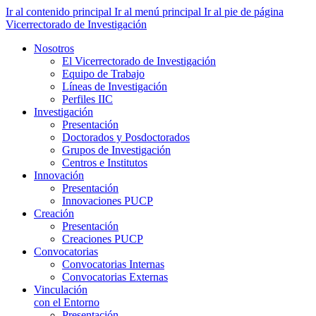
Ir al contenido principal
Ir al menú principal
Ir al pie de página
Vicerrectorado de Investigación
Nosotros
El Vicerrectorado de Investigación
Equipo de Trabajo
Líneas de Investigación
Perfiles IIC
Investigación
Presentación
Doctorados y Posdoctorados
Grupos de Investigación
Centros e Institutos
Innovación
Presentación
Innovaciones PUCP
Creación
Presentación
Creaciones PUCP
Convocatorias
Convocatorias Internas
Convocatorias Externas
Vinculación
con el Entorno
Presentación