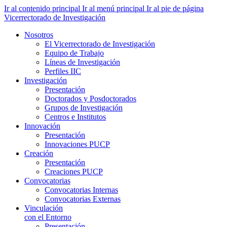
Ir al contenido principal
Ir al menú principal
Ir al pie de página
Vicerrectorado de Investigación
Nosotros
El Vicerrectorado de Investigación
Equipo de Trabajo
Líneas de Investigación
Perfiles IIC
Investigación
Presentación
Doctorados y Posdoctorados
Grupos de Investigación
Centros e Institutos
Innovación
Presentación
Innovaciones PUCP
Creación
Presentación
Creaciones PUCP
Convocatorias
Convocatorias Internas
Convocatorias Externas
Vinculación
con el Entorno
Presentación