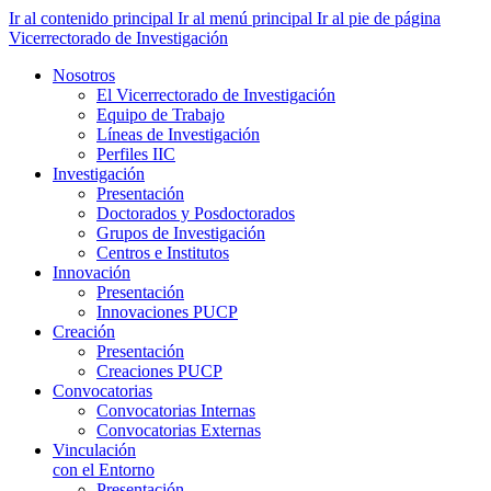
Ir al contenido principal
Ir al menú principal
Ir al pie de página
Vicerrectorado de Investigación
Nosotros
El Vicerrectorado de Investigación
Equipo de Trabajo
Líneas de Investigación
Perfiles IIC
Investigación
Presentación
Doctorados y Posdoctorados
Grupos de Investigación
Centros e Institutos
Innovación
Presentación
Innovaciones PUCP
Creación
Presentación
Creaciones PUCP
Convocatorias
Convocatorias Internas
Convocatorias Externas
Vinculación
con el Entorno
Presentación