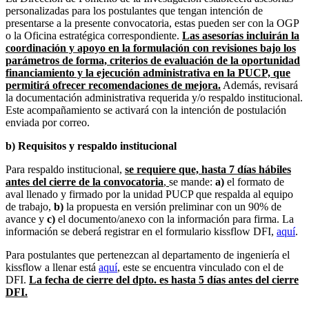
personalizadas para los postulantes que tengan intención de
presentarse a la presente convocatoria, estas pueden ser con la OGP
o la Oficina estratégica correspondiente.
Las asesorías incluirán la
coordinación y apoyo en la formulación con revisiones bajo los
parámetros de forma, criterios de evaluación de la oportunidad
financiamiento y la ejecución administrativa en la PUCP, que
permitirá ofrecer recomendaciones de mejora.
Además, revisará
la documentación administrativa requerida y/o respaldo institucional.
Este acompañamiento se activará con la intención de postulación
enviada por correo.
b) Requisitos y respaldo institucional
Para respaldo institucional,
se requiere que, hasta 7 días hábiles
antes del cierre de la convocatoria
,
se mande:
a)
el formato de
aval llenado y firmado por la unidad PUCP que respalda al equipo
de trabajo,
b)
la propuesta en versión preliminar con un 90% de
avance y
c)
el documento/anexo con la información para firma. La
información se deberá registrar en el formulario kissflow DFI,
aquí
.
Para postulantes que pertenezcan al departamento de ingeniería el
kissflow a llenar está
aquí
, este se encuentra vinculado con el de
DFI.
La fecha de cierre del dpto. es hasta 5 días antes del cierre
DFI.