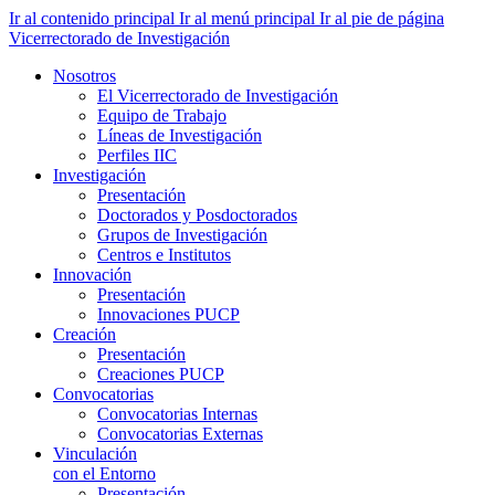
Ir al contenido principal
Ir al menú principal
Ir al pie de página
Vicerrectorado de Investigación
Nosotros
El Vicerrectorado de Investigación
Equipo de Trabajo
Líneas de Investigación
Perfiles IIC
Investigación
Presentación
Doctorados y Posdoctorados
Grupos de Investigación
Centros e Institutos
Innovación
Presentación
Innovaciones PUCP
Creación
Presentación
Creaciones PUCP
Convocatorias
Convocatorias Internas
Convocatorias Externas
Vinculación
con el Entorno
Presentación